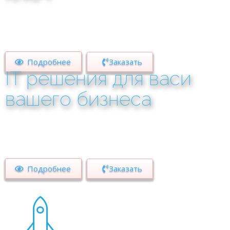
Камеры под любые потребности.
Личный кабинет.
Мобильное приложение.
Подробнее
Заказать
IT решения для вас
и
вашего бизнеса
Решения системной интеграции для автоматизации
технологических и бизнес процессов. Комплексный
подход к частным и бизнес клиентам.
Подробнее
Заказать