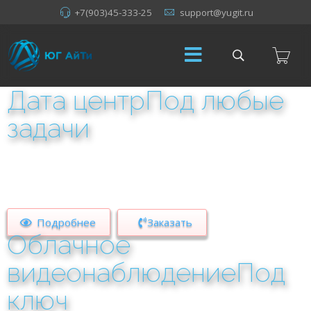
+7(903)45-333-25
support@yugit.ru
Дата центр
Под любые
задачи
Хостинг.
Виртуализация.
Обработка данных.
Подробнее
Заказать
Облачное
видеонаблюдение
Под
ключ