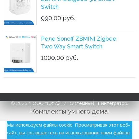
Switch
990,00 руб.
Реле Sonoff ZBMINI Zigbee
Two Way Smart Switch
1000,00 руб.
© 2026 г.
ООО "Юг АйТи" системный IT интегратор.
Комплекты умного дома
Аккредитированная АйТи компания.
Мы используем файлы cookie. Просматривая этот веб-
сайт, вы соглашаетесь на использование нами файлов