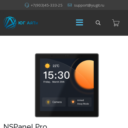
+7(903)45-333-25
support@yugit.ru
NSPanel Pro